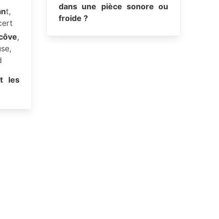
dans une pièce sonore ou
an
t,
froide ?
cert
lcôve
,
use,
d
t les