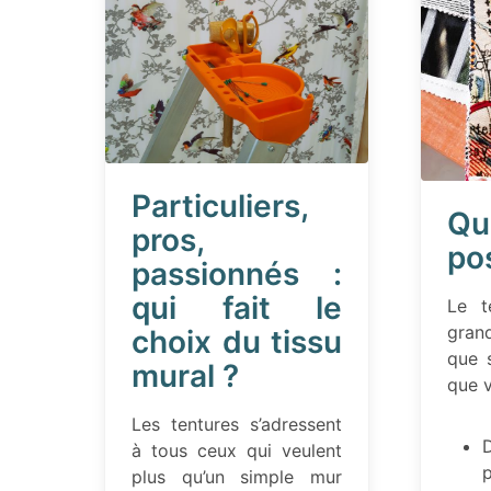
Particuliers,
Qu
pros,
pos
passionnés :
qui fait le
Le t
gran
choix du tissu
que s
mural ?
que v
Les tentures s’adressent
D
à tous ceux qui veulent
p
plus qu’un simple mur