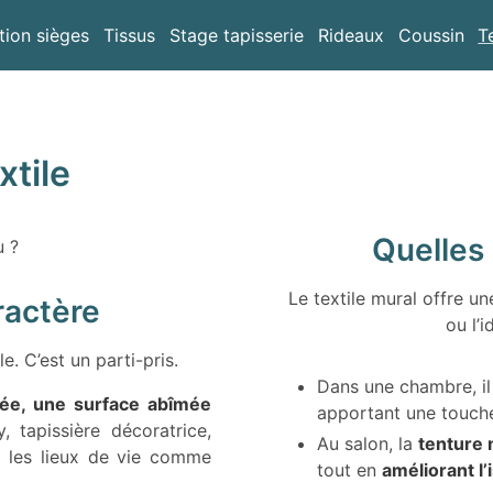
tion sièges
Tissus
Stage tapisserie
Rideaux
Coussin
T
xtile
Quelles 
u ?
Le textile mural offre un
ractère
ou l’
e. C’est un parti-pris.
Dans une chambre, il
rée, une surface abîmée
apportant une touche
, tapissière décoratrice,
Au salon, la
tenture
r les lieux de vie comme
tout en
améliorant l’