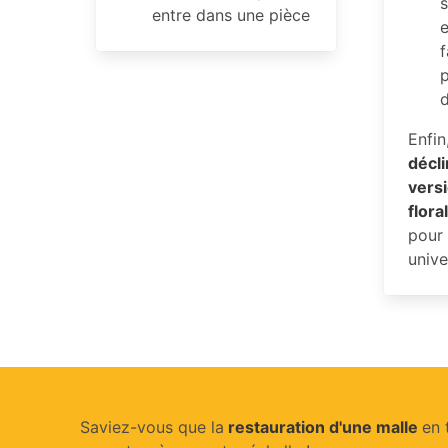
entre dans une pièce
e
f
Enfin
déc
vers
flor
pour
unive
Saviez-vous que la
restauration d'une malle
en 