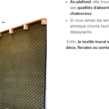
Au plafond
, elle tro
ses
qualités d'absor
chaleureux
.
Si vous aimez les am
ethnique s’invite fa
dépaysante.
Enfin,
le textile mural 
déco, florales ou con