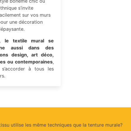
style bohème chic ou
thnique s’invite
acilement sur vos murs
pour une décoration
dépaysante.
,
le textile mural se
line aussi dans des
ions design, art déco,
ales ou contemporaines
,
 s’accorder à tous les
rs.
tissu utilise les même techniques que la tenture murale?