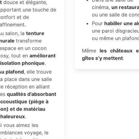
it
douce et élégante,
cinéma,
un restaur
apportant une touche de
ou une salle de con
onfort et de
Pour
habiller une a
affinement.
une paroi disgracie
u salon, la
tenture
ou même un plafon
murale
transforme
’espace en un cocon
Même
les châteaux e
osy, tout en
améliorant
gîtes s’y mettent
.
’isolation phonique
.
Au plafond
, elle trouve
a place dans une salle
e réception en alliant
ses
qualités d'absorbant
accoustique (piège à
son) et de matériau
chaleureux
.
i vous aimez les
ambiances voyage, le