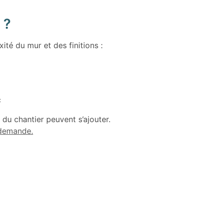
 ?
ité du mur et des finitions :
c
 du chantier peuvent s’ajouter.
 demande.