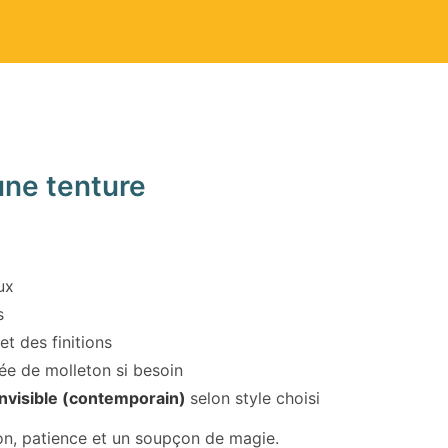
une tenture
ux
s
t des finitions
ée de molleton si besoin
 invisible (contemporain)
selon style choisi
on, patience et un soupçon de magie.