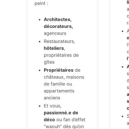
l
peint :
c
Architectes,
r
décorateurs,
A
agenceurs
Restaurateurs,
l
hôteliers
,
c
propriétaires de
l
gîtes
Propriétaires
de
s
châteaux, maisons
d
de famille ou
appartements
anciens
Et vous,
passionné.e de
S
déco
ou fan d’effet
“waouh” dès qu’on