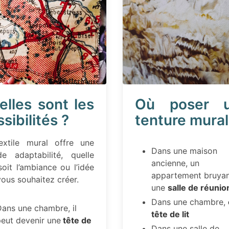
elles sont les
Où poser 
sibilités ?
tenture mural
extile mural offre une
Dans une maison
de adaptabilité, quelle
ancienne, un
oit l’ambiance ou l’idée
appartement bruyan
ous souhaitez créer.
une
salle de réunio
Dans une chambre,
ans une chambre, il
tête de lit
eut devenir une
tête de
Dans une salle de